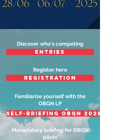
Discover who's competing
entries
Register here
registration
Familiarize yourself with the
OBGN LP
Self-briefing OBGN 2025
Manadatory briefing for OBGN
pilots