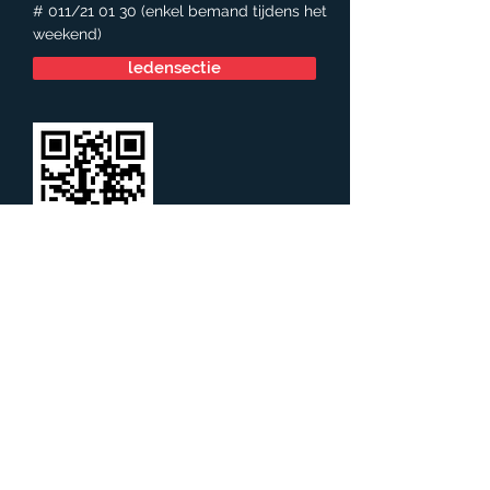
# 011/21 01 30 (enkel bemand tijdens het
weekend)
ledensectie
Meer weten
Naam
e-mailadres