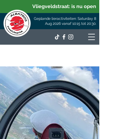
Vliegveldstraat: is nu open
Geplande lieractiviteiten: Saturday 8
Aug 2026 vanaf 10:15 tot 20:30.