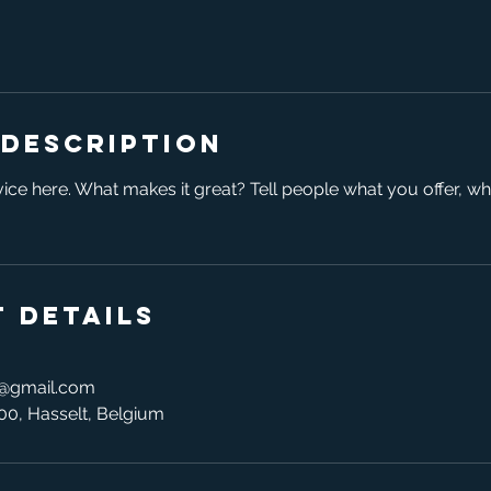
 Description
ice here. What makes it great? Tell people what you offer, wher
 Details
n@gmail.com
00, Hasselt, Belgium