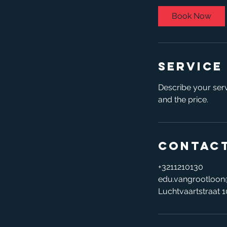
i
Book Now
n
Service
Describe your serv
and the price.
Contact
+3211210130
edu.vangrootloo
Luchtvaartstraat 1