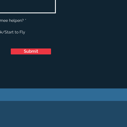
R
 mee helpen?
*
e
q
k/Start to Fly
u
i
r
e
d
Submit