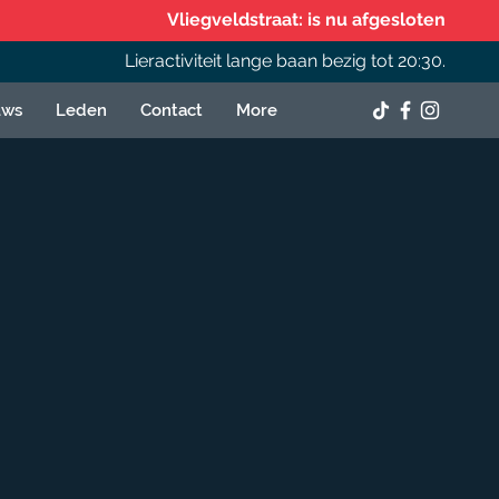
Vliegveldstraat: is nu afgesloten
Lieractiviteit lange baan bezig tot 20:30.
uws
Leden
Contact
More