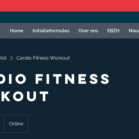
Home
Initiatieformules
Over ons
EBZH
Nie
list
Cardio Fitness Workout
dio Fitness
kout
Online