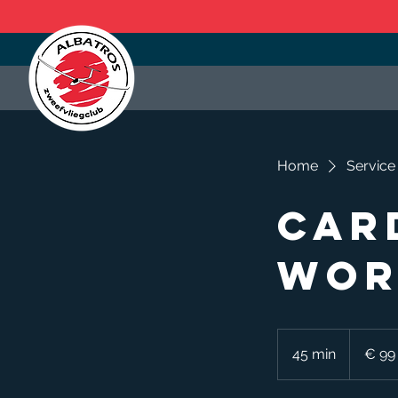
Home
Service 
Car
Wor
99
euro
45 min
4
€ 99
5
m