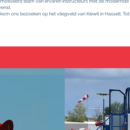
emotiveerd team van ervaren instructeurs met de modernste to
wenst.
 kom ons bezoeken op het vliegveld van Kiewit in Hasselt. Tot