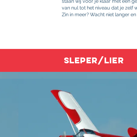
staan wij voor je klaar met een g
van nul tot het niveau dat je zelf 
Zin in meer? Wacht niet langer en
Sleper/lier