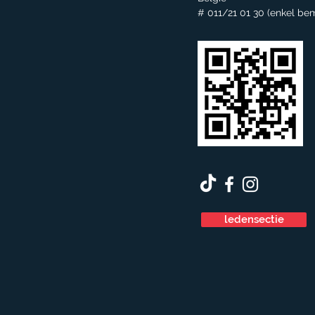
# 011/21 01 30 (enkel be
ledensectie