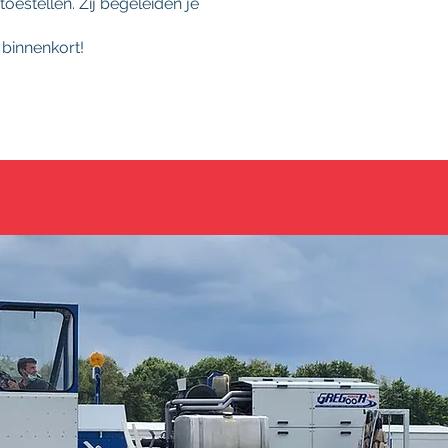
estellen. Zij begeleiden je
 binnenkort!