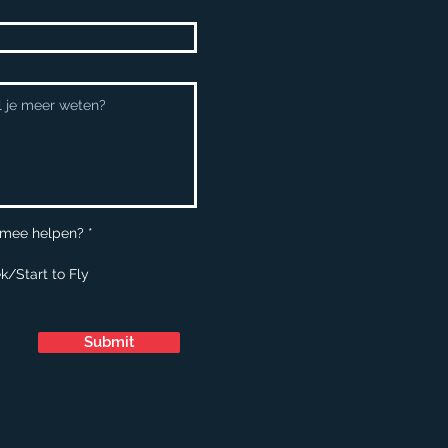
R
 mee helpen?
*
e
q
k/Start to Fly
u
i
r
e
d
Submit